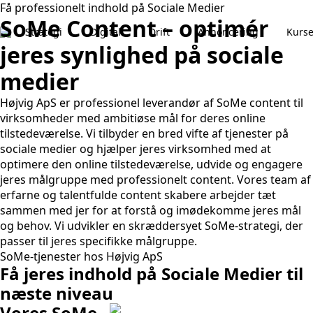
Få professionelt indhold på Sociale Medier
SoMe Content – optimér
Strategi
Digital
Drift
Annoncering
Kurse
jeres synlighed på sociale
medier
Højvig ApS er professionel leverandør af SoMe content til
virksomheder med ambitiøse mål for deres online
tilstedeværelse. Vi tilbyder en bred vifte af tjenester på
sociale medier og hjælper jeres virksomhed med at
optimere den online tilstedeværelse, udvide og engagere
jeres målgruppe med professionelt content. Vores team af
erfarne og talentfulde content skabere arbejder tæt
sammen med jer for at forstå og imødekomme jeres mål
og behov. Vi udvikler en skræddersyet SoMe-strategi, der
passer til jeres specifikke målgruppe.
SoMe-tjenester hos Højvig ApS
Få jeres indhold på Sociale Medier til
næste niveau
Vores SoMe-