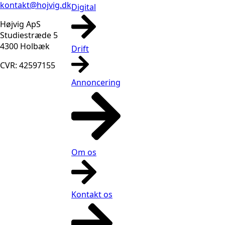
kontakt@hojvig.dk
Digital
Højvig ApS
Studiestræde 5
4300 Holbæk
Drift
CVR: 42597155
Annoncering
Om os
Kontakt os