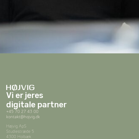
Vi er jeres
digitale partner
+45 70 27 43 00
kontakt@hojvig.dk
Højvig ApS
Studiestræde 5
4300 Holbæk