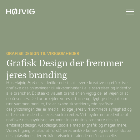
GRAFISK DESIGN TIL VIRKSOMHEDER
Grafisk Design der fremmer
jeres branding
Hos Højvig ApS er vi dedikerede til at levere kreative og effektive
grafiske designløsninger til virksomheder i alle størrelser og indenfor
alle brancher. Et stærkt visuelt brand er en vigtig del af vejen til at
opnå succes. Derfor arbejder vores erfarne og dygtige designteam
tæt sammen med jer, for at skabe skræddersyede grafiske
designløsninger, der er med til at øge jeres virksomheds synlighed og
differentiere den fra jeres konkurrenter. Vi tilbyder en bred vifte af
grafiske designydelser, herunder logo design, brochure design,
emballagedesign, webdesign, sociale medier grafik og meget mere.
Vores tilgang er altid at forstå jeres unikke behov og derefter skabe
designløsninger, der er både visuelt tiltalende og funktionelle.