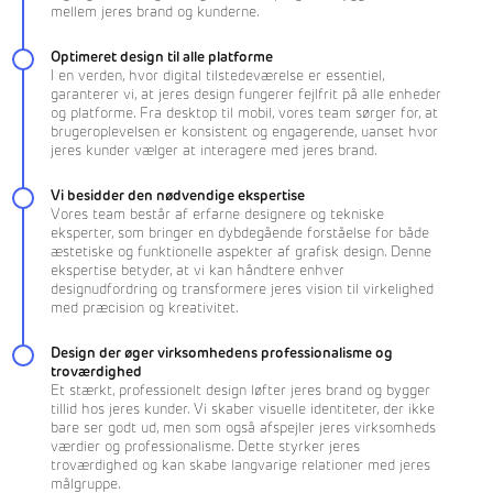
mellem jeres brand og kunderne.
Optimeret design til alle platforme
I en verden, hvor digital tilstedeværelse er essentiel,
garanterer vi, at jeres design fungerer fejlfrit på alle enheder
og platforme. Fra desktop til mobil, vores team sørger for, at
brugeroplevelsen er konsistent og engagerende, uanset hvor
jeres kunder vælger at interagere med jeres brand.
Vi besidder den nødvendige ekspertise
Vores team består af erfarne designere og tekniske
eksperter, som bringer en dybdegående forståelse for både
æstetiske og funktionelle aspekter af grafisk design. Denne
ekspertise betyder, at vi kan håndtere enhver
designudfordring og transformere jeres vision til virkelighed
med præcision og kreativitet.
Design der øger virksomhedens professionalisme og
troværdighed
Et stærkt, professionelt design løfter jeres brand og bygger
tillid hos jeres kunder. Vi skaber visuelle identiteter, der ikke
bare ser godt ud, men som også afspejler jeres virksomheds
værdier og professionalisme. Dette styrker jeres
troværdighed og kan skabe langvarige relationer med jeres
målgruppe.