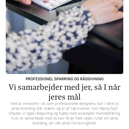
PROFESSIONEL SPARRING OG RÅDGIVNING
Vi samarbejder med jer, så I når
jeres mål
Ved at investere i os, som professionelle designere, kan I sikre at
jeres branding står stærkt og er af høj kvalitet. hos Højvig ApS
tilbyder vi også rådgivning og hjælp med strategisk markedsføring,
hvor et samarbejde med os kan få jer hele vejen rundt om jeres
branding, så I når jeres forretningsmål.